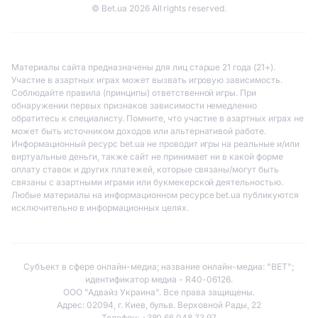
© Bet.ua 2026 All rights reserved.
Материалы сайта предназначены для лиц старше 21 года (21+).
Участие в азартных играх может вызвать игровую зависимость.
Соблюдайте правила (принципы) ответственной игры. При
обнаружении первых признаков зависимости немедленно
обратитесь к специалисту. Помните, что участие в азартных играх не
может быть источником доходов или альтернативой работе.
Информационный ресурс bet.ua не проводит игры на реальные и/или
виртуальные деньги, также сайт не принимает ни в какой форме
оплату ставок и других платежей, которые связаны/могут быть
связаны с азартными играми или букмекерской деятельностью.
Любые материалы на информационном ресурсе bet.ua публикуются
исключительно в информационных целях.
Субъект в сфере онлайн-медиа; название онлайн-медиа: "BET";
идентификатор медиа - R40-06126.
ООО "Адвайз Украина". Все права защищены.
Адрес: 02094, г. Киев, бульв. Верховной Рады, 22
Телефон: +380 66 048 73 97