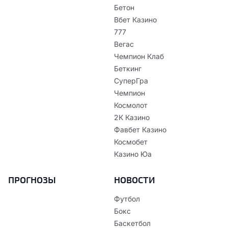
Бетон
Вбет Казино
777
Вегас
Чемпион Клаб
Беткинг
СуперГра
Чемпион
Космолот
2К Казино
Фавбет Казино
Космобет
Казино Юа
ПРОГНОЗЫ
НОВОСТИ
Футбол
Бокс
Баскетбол