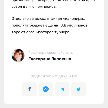
сезон в Лиге чемпионов.
Отдельно за выход в финал «канониры» 
пополнят бюджет еще на 18,8 миллионов 
евро от организаторов турнира.
Редактор новостной ленты
Екатерина Яковенко
ПОДЕЛИТЕСЬ C ДРУЗЬЯМИ