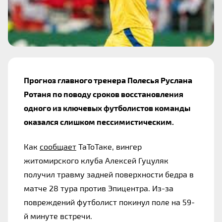
Прогноз главного тренера Полесья Руслана 
Ротаня по поводу сроков восстановления 
одного из ключевых футболистов команды 
оказался слишком пессимистическим.
Как 
сообщает
 ТаТоТаке, вингер 
житомирского клуба Алексей Гуцуляк 
получил травму задней поверхности бедра в 
матче 28 тура против Эпицентра. Из-за 
повреждений футболист покинул поле на 59-
й минуте встречи.