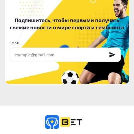
Подпишитесь, чтобы первыми получать
свежие новости о мире спорта и гемблинга
EMAIL