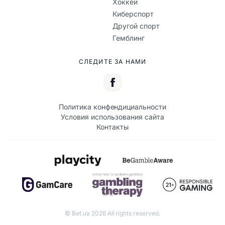
Хоккей
Киберспорт
Другой спорт
Гемблинг
СЛЕДИТЕ ЗА НАМИ
Политика конфендициальности
Условия использования сайта
Контакты
© Bet.ua 2026 All rights reserved.