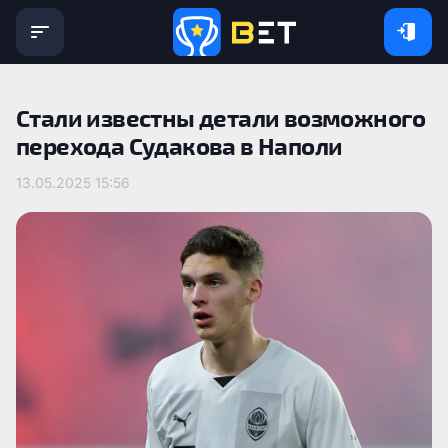
Стали известны детали возможного
перехода Судакова в Наполи
13.05.2025 15:56