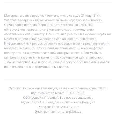
Материалы сайта предназначены для лиц старше 21 года (21+).
Участие в азартных играх может вызвать игровую зависимость.
Соблюдайте правила (принципы) ответственной игры. При
обнаружении первых признаков зависимости немедленно
обратитесь к специалисту. Помните, что участие в азартных играх не
может быть источником доходов или альтернативой работе.
Информационный ресурс bet.ua не проводит игры на реальные и/или
виртуальные деньги, также сайт не принимает ни в какой форме
оплату ставок и других платежей, которые связаны/могут быть
связаны с азартными играми или букмекерской деятельностью.
Любые материалы на информационном ресурсе bet.ua публикуются
исключительно в информационных целях.
Субъект в сфере онлайн-медиа; название онлайн-медиа: "BET";
идентификатор медиа - R40-06126.
ООО "Адвайз Украина". Все права защищены.
Адрес: 02094, г. Киев, бульв. Верховной Рады, 22
Телефон: +380 66 048 73 97
Электронная почта:
pr@bet.ua