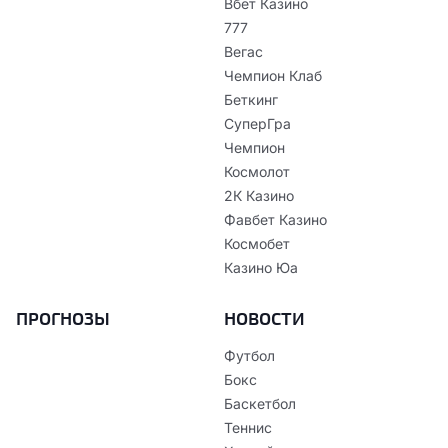
Вбет Казино
777
Вегас
Чемпион Клаб
Беткинг
СуперГра
Чемпион
Космолот
2К Казино
Фавбет Казино
Космобет
Казино Юа
ПРОГНОЗЫ
НОВОСТИ
Футбол
Бокс
Баскетбол
Теннис