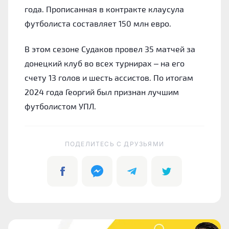
года. Прописанная в контракте клаусула
футболиста составляет 150 млн евро.
В этом сезоне Судаков провел 35 матчей за
донецкий клуб во всех турнирах
–
на его
счету 13 голов и шесть ассистов. По итогам
2024 года Георгий был признан лучшим
футболистом УПЛ.
ПОДЕЛИТЕСЬ C ДРУЗЬЯМИ