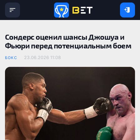
Сондерс оценил шансы Джошуа и
Фьюри перед потенциальным боем
23.06.2026 11:08
БОКС