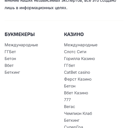
мнение наших независимых экспертов; все это создано
лишь в информационных целях.
БУКМЕКЕРЫ
КАЗИНО
Международные
Международные
ГГБет
Слотс Сити
Бетон
Горилла Казино
Вбет
ГГбет
Беткинг
CatBet casino
Ферст Казино
Бетон
Вбет Казино
777
Вегас
Чемпион Клаб
Беткинг
СуперГра