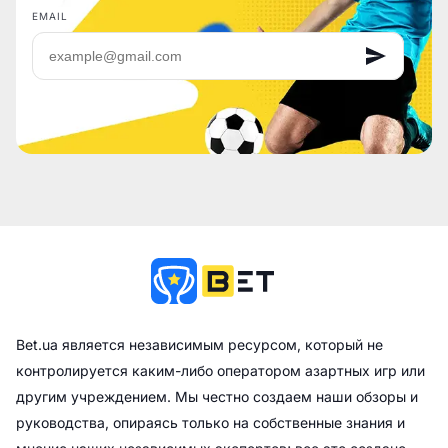
EMAIL
Bet.ua является независимым ресурсом, который не
контролируется каким-либо оператором азартных игр или
другим учреждением. Мы честно создаем наши обзоры и
руководства, опираясь только на собственные знания и