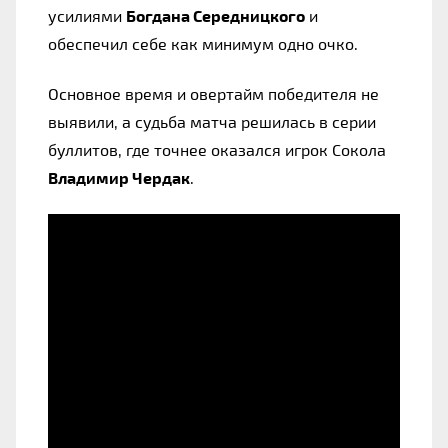
усилиями
Богдана Середницкого
и
обеспечил себе как минимум одно очко.
Основное время и овертайм победителя не
выявили, а судьба матча решилась в серии
буллитов, где точнее оказался игрок Сокола
Владимир Чердак
.