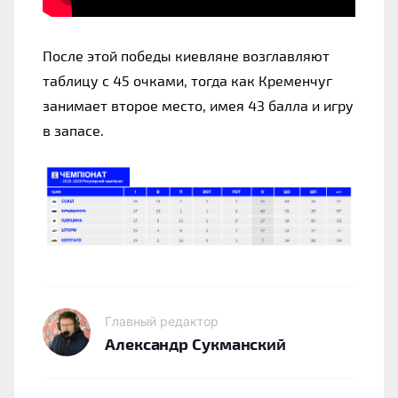
После этой победы киевляне возглавляют
таблицу с 45 очками, тогда как Кременчуг
занимает второе место, имея 43 балла и игру
в запасе.
Главный редактор
Александр Сукманский