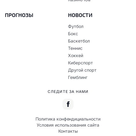
ПРОГНОЗЫ
НОВОСТИ
Футбол
Бокс
Баскетбол
Теннис
Хоккей
Киберспорт
Другой спорт
Гемблинг
СЛЕДИТЕ ЗА НАМИ
Политика конфендициальности
Условия использования сайта
Контакты