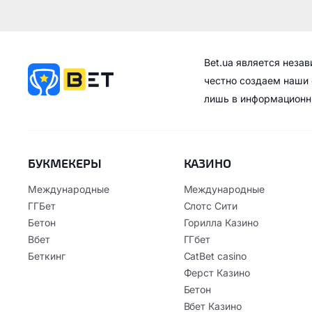
Bet.ua является неза
честно создаем наши 
лишь в информационн
БУКМЕКЕРЫ
КАЗИНО
Международные
Международные
ГГБет
Слотс Сити
Бетон
Горилла Казино
Вбет
ГГбет
Беткинг
CatBet casino
Ферст Казино
Бетон
Вбет Казино