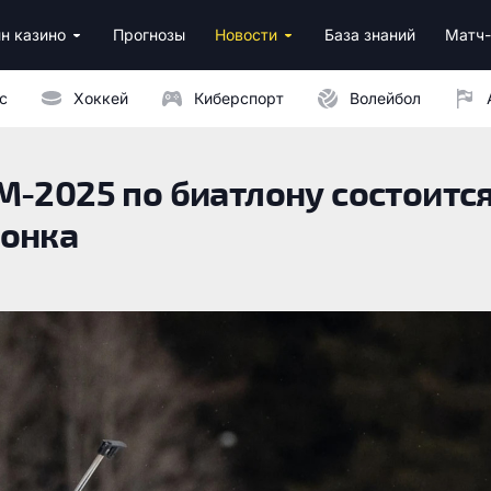
н казино
Прогнозы
Новости
База знаний
Матч-
ино
нусы за регистрацию
ным депозитом
с
Хоккей
Киберспорт
Волейбол
М-2025 по биатлону состоитс
гонка