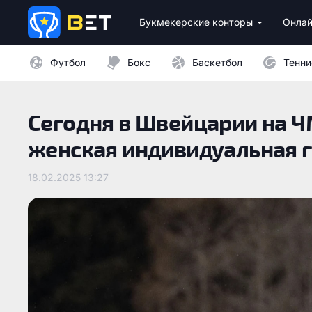
Букмекерские конторы
Онлай
Лицензионные букмекеры Украины
Лучшие провайдеры каз
Бездепозитные бо
Казино с минималь
Футбол
Бокс
Баскетбол
Тенни
Сегодня в Швейцарии на Ч
женская индивидуальная 
18.02.2025 13:27