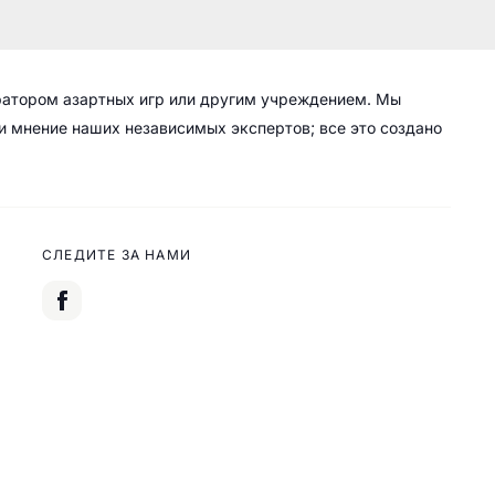
ратором азартных игр или другим учреждением. Мы
 и мнение наших независимых экспертов; все это создано
СЛЕДИТЕ ЗА НАМИ