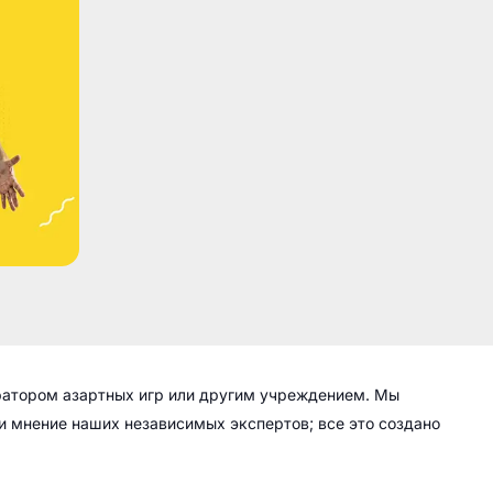
ратором азартных игр или другим учреждением. Мы
 и мнение наших независимых экспертов; все это создано