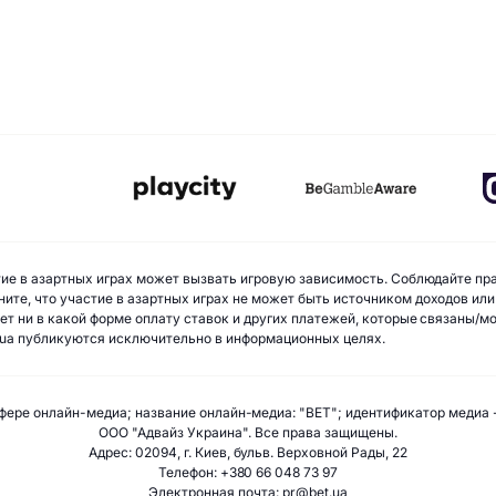
стие в азартных играх может вызвать игровую зависимость. Соблюдайте пр
ите, что участие в азартных играх не может быть источником доходов или
ает ни в какой форме оплату ставок и других платежей, которые связаны/
ua публикуются исключительно в информационных целях.
фере онлайн-медиа; название онлайн-медиа: "BET"; идентификатор медиа 
ООО "Адвайз Украина". Все права защищены.
Адрес: 02094, г. Киев, бульв. Верховной Рады, 22
Телефон: +380 66 048 73 97
Электронная почта:
pr@bet.ua