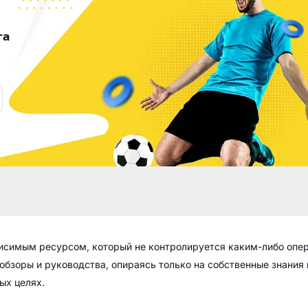
га
висимым ресурсом, который не контролируется каким-либо опе
обзоры и руководства, опираясь только на собственные знания
ых целях.