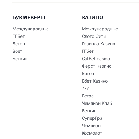
БУКМЕКЕРЫ
КАЗИНО
Международные
Международные
ГГБет
Слотс Сити
Бетон
Горилла Казино
Вбет
ГГбет
Беткинг
CatBet casino
Ферст Казино
Бетон
Вбет Казино
777
Вегас
Чемпион Клаб
Беткинг
СуперГра
Чемпион
Космолот