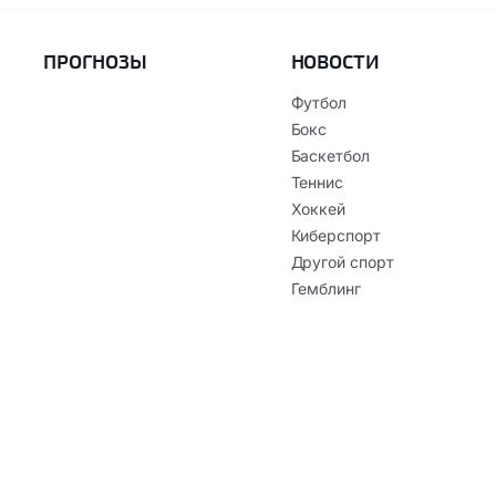
ПРОГНОЗЫ
НОВОСТИ
Футбол
Бокс
Баскетбол
Теннис
Хоккей
Киберспорт
Другой спорт
Гемблинг