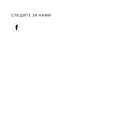
СЛЕДИТЕ ЗА НАМИ