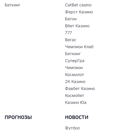
Беткинг
CatBet casino
Ферст Казино
Бетон
Вбет Казино
777
Вегас
Чемпион Клаб
Беткинг
СуперГра
Чемпион
Космолот
2К Казино
Фавбет Казино
Космобет
Казино Юа
ПРОГНОЗЫ
НОВОСТИ
Футбол