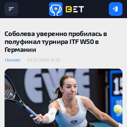
Соболева уверенно пробилась в
полуфинал турнира ITF W50 в
Германии
03.07.2026 15:35
ТЕННИС