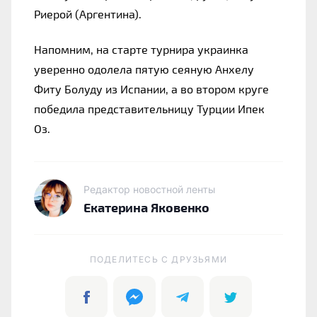
Риерой (Аргентина).
Напомним, на старте турнира украинка 
уверенно одолела пятую сеяную Анхелу 
Фиту Болуду из Испании, а во втором круге 
победила представительницу Турции Ипек 
Оз.
Редактор новостной ленты
Екатерина Яковенко
ПОДЕЛИТЕСЬ C ДРУЗЬЯМИ