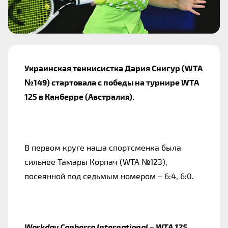
Украинская теннисистка Дария Снигур (WTA
№149) стартовала с победы на турнире WTA
125 в Канберре (Австралия).
В первом круге наша спортсменка была
сильнее Тамары Корпач (WTA №123),
посеянной под седьмым номером – 6:4, 6:0.
Workday Canberra International – WTA 125.