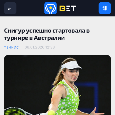
Снигур успешно стартовала в
турнире в Австралии
06.01.2026 12:33
ТЕННИС