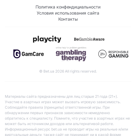
Политика конфендициальности
Условия использования сайта
Контакты
© Bet.ua 2026 All rights reserved.
Материалы сайта предназначены для лиц старше 21 года (21+).
Участие в азартных играх может вызвать игровую зависимость.
Соблюдайте правила (принципы) ответственной игры. При
обнаружении первых признаков зависимости немедленно
обратитесь к специалисту. Помните, что участие в азартных играх не
может быть источником доходов или альтернативой работе.
Информационный ресурс bet.ua не проводит игры на реальные и/или
виртуальные деньги, также сайт не принимает ни в какой форме