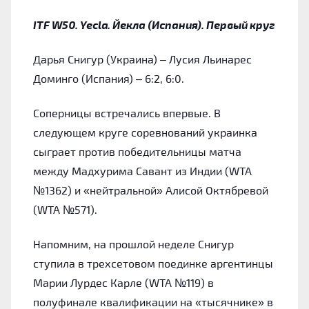
ITF W50. Yecla. Йекла (Испания). Первый круг
Дарья Снигур (Украина) – Лусия Льинарес
Доминго (Испания) – 6:2, 6:0.
Соперницы встречались впервые. В
следующем круге соревнований украинка
сыграет против победительницы матча
между Мадхурима Савант из Индии (WTA
№1362) и «нейтральной» Алисой Октябревой
(WTA №571).
Напомним, на прошлой неделе Снигур
ступила в трехсетовом поединке аргентинцы
Марии Лурдес Карле (WTA №119) в
полуфинале квалификации на «тысячнике» в