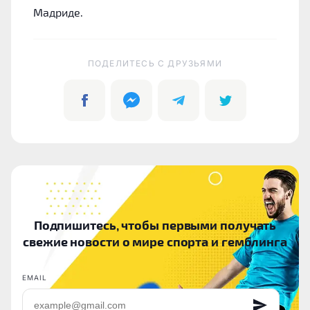
Мадриде.
ПОДЕЛИТЕСЬ C ДРУЗЬЯМИ
Подпишитесь, чтобы первыми получать
свежие новости о мире спорта и гемблинга
EMAIL