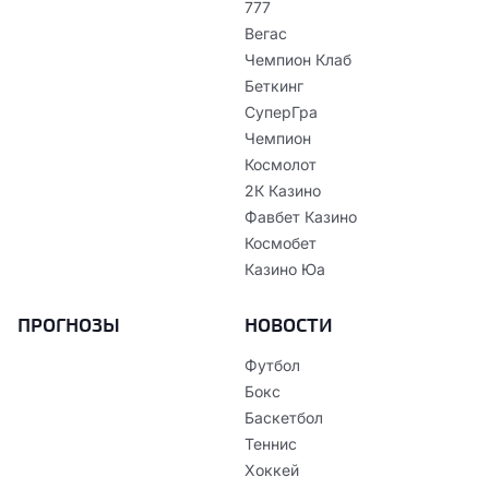
777
Вегас
Чемпион Клаб
Беткинг
СуперГра
Чемпион
Космолот
2К Казино
Фавбет Казино
Космобет
Казино Юа
ПРОГНОЗЫ
НОВОСТИ
Футбол
Бокс
Баскетбол
Теннис
Хоккей