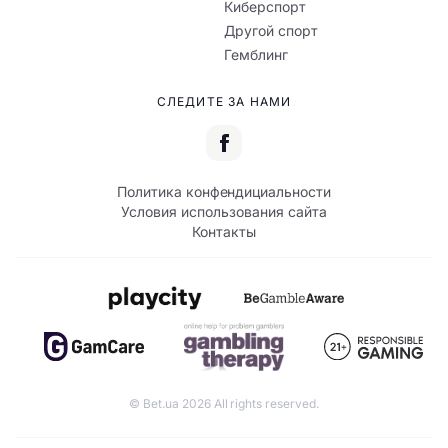
Киберспорт
Другой спорт
Гемблинг
СЛЕДИТЕ ЗА НАМИ
Политика конфендициальности
Условия использования сайта
Контакты
© Bet.ua 2026 All rights reserved.