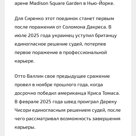
арене Madison Square Garden в Нью-Йорке.
Для Сиренко этот поединок станет первым 
после поражения от Соломона Дакреса. В 
июле 2025 года украинец уступил британцу 
единогласное решение судей, потерпев 
первое поражение в профессиональной 
карьере.
Отто Валлин свое предыдущее сражение 
провел в ноябре прошлого года, когда 
досрочно победил американца Криса Томаса. 
В феврале 2025 года швед проиграл Дереку 
Чисори единогласным решением судей, после 
чего рассматривал возможность завершения 
карьеры.