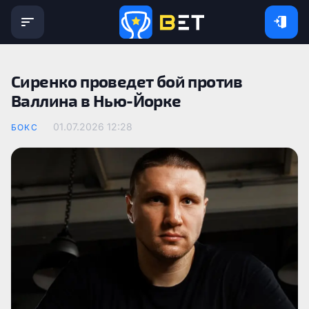
Сиренко проведет бой против
Валлина в Нью-Йорке
01.07.2026 12:28
БОКС