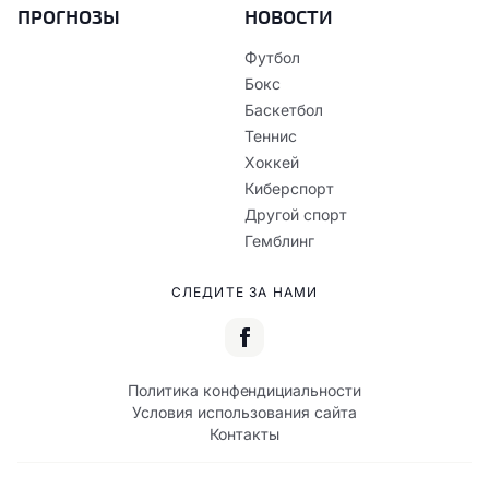
ПРОГНОЗЫ
НОВОСТИ
Футбол
Бокс
Баскетбол
Теннис
Хоккей
Киберспорт
Другой спорт
Гемблинг
СЛЕДИТЕ ЗА НАМИ
Политика конфендициальности
Условия использования сайта
Контакты