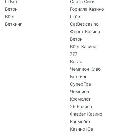
ГГБет
Слотс Сити
Бетон
Горилла Казино
Вбет
ГГбет
Беткинг
CatBet casino
Ферст Казино
Бетон
Вбет Казино
777
Вегас
Чемпион Клаб
Беткинг
СуперГра
Чемпион
Космолот
2К Казино
Фавбет Казино
Космобет
Казино Юа