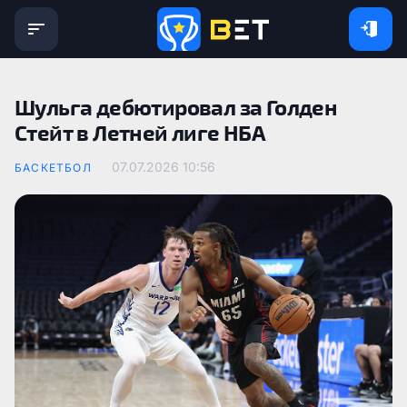
Шульга дебютировал за Голден
Стейт в Летней лиге НБА
07.07.2026 10:56
БАСКЕТБОЛ