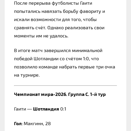
После перерыва футболисты Гаити
попытались навязать борьбу фавориту и
искали возможности для того, чтобы
сравнять счёт. Однако реализовать свои
моменты им не удалось.
В итоге матч завершился минимальной
победой Шотландии со счётом 1:0, что
позволило команде набрать первые три очка
на турнире.
Чемпионат мира-2026. Группа С. 1-й тур
Гаити —
Шотландия
0:1
Гол:
Макгинн, 28