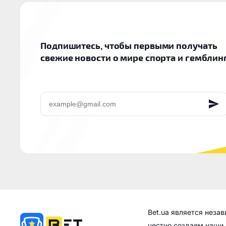
Подпишитесь, чтобы первыми получать
свежие новости о мире спорта и гемблин
EMAIL
Bet.ua является неза
честно создаем наши 