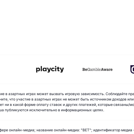
стие в азартных играх может вызвать игровую зависимость. Соблюдайте пр
ите, что участие в азартных играх не может быть источником доходов или
ает ни в какой форме оплату ставок и других платежей, которые связаны/
ua публикуются исключительно в информационных целях.
фере онлайн-медиа; название онлайн-медиа: "BET"; идентификатор медиа 