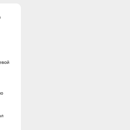
 
вой 
о 
л 