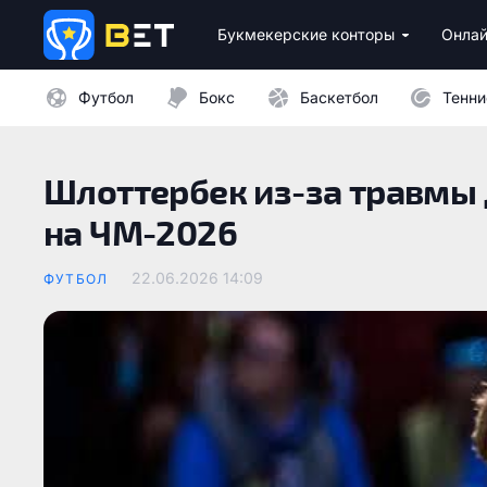
Букмекерские конторы
Онлай
Лицензионные букмекеры Украины
Лучшие провайдеры каз
Бездепозитные бо
Казино с минималь
Футбол
Бокс
Баскетбол
Тенни
Шлоттербек из-за травмы
на ЧМ-2026
22.06.2026 14:09
ФУТБОЛ