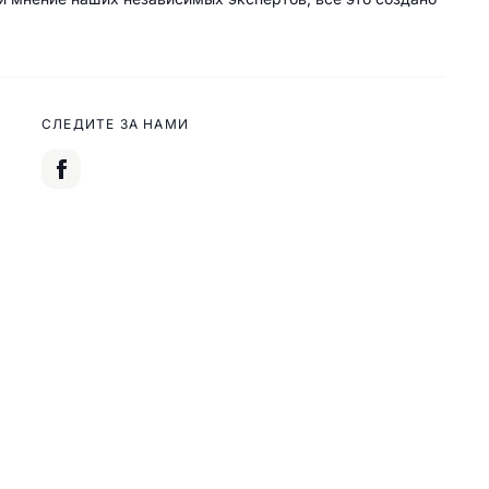
СЛЕДИТЕ ЗА НАМИ