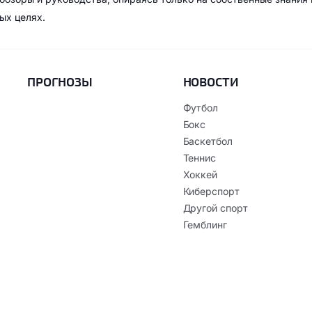
ых целях.
ПРОГНОЗЫ
НОВОСТИ
Футбол
Бокс
Баскетбол
Теннис
Хоккей
Киберспорт
Другой спорт
Гемблинг