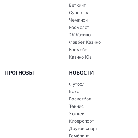
Беткинг
СуперГра
Чемпион
Космолот
2К Казино
Фавбет Казино
Космобет
Казино Юа
ПРОГНОЗЫ
НОВОСТИ
Футбол
Бокс
Баскетбол
Теннис
Хоккей
Киберспорт
Другой спорт
Гемблинг