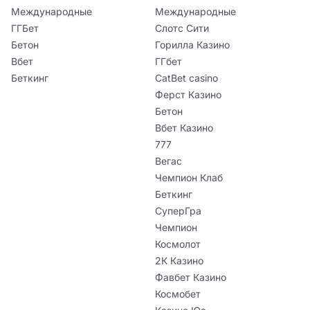
Международные
Международные
ГГБет
Слотс Сити
Бетон
Горилла Казино
Вбет
ГГбет
Беткинг
CatBet casino
Ферст Казино
Бетон
Вбет Казино
777
Вегас
Чемпион Клаб
Беткинг
СуперГра
Чемпион
Космолот
2К Казино
Фавбет Казино
Космобет