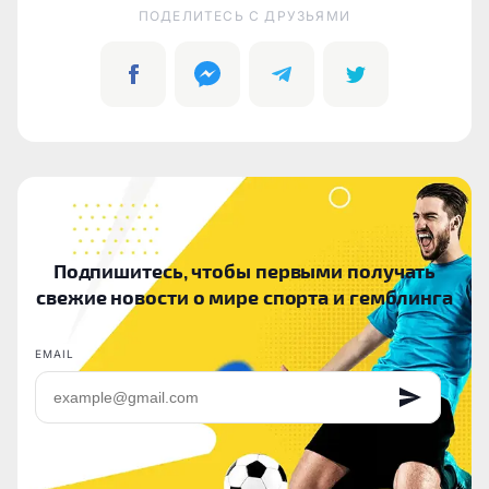
ПОДЕЛИТЕСЬ C ДРУЗЬЯМИ
Подпишитесь, чтобы первыми получать
свежие новости о мире спорта и гемблинга
EMAIL