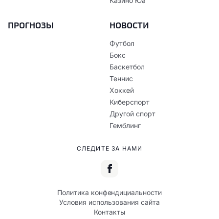
Казино Юа
ПРОГНОЗЫ
НОВОСТИ
Футбол
Бокс
Баскетбол
Теннис
Хоккей
Киберспорт
Другой спорт
Гемблинг
СЛЕДИТЕ ЗА НАМИ
Политика конфендициальности
Условия использования сайта
Контакты