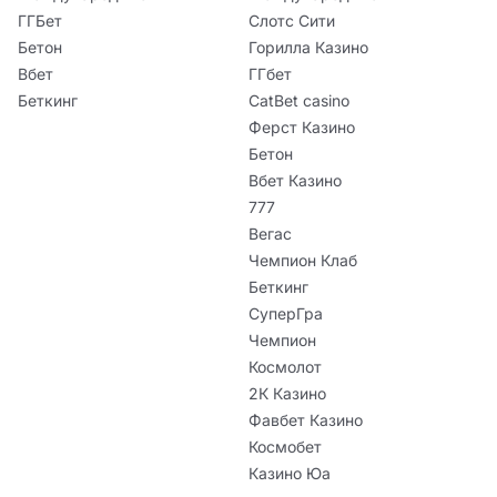
ГГБет
Слотс Сити
Бетон
Горилла Казино
Вбет
ГГбет
Беткинг
CatBet casino
Ферст Казино
Бетон
Вбет Казино
777
Вегас
Чемпион Клаб
Беткинг
СуперГра
Чемпион
Космолот
2К Казино
Фавбет Казино
Космобет
Казино Юа