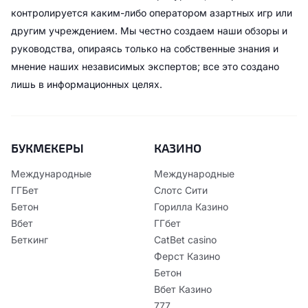
контролируется каким-либо оператором азартных игр или
другим учреждением. Мы честно создаем наши обзоры и
руководства, опираясь только на собственные знания и
мнение наших независимых экспертов; все это создано
лишь в информационных целях.
БУКМЕКЕРЫ
КАЗИНО
Международные
Международные
ГГБет
Слотс Сити
Бетон
Горилла Казино
Вбет
ГГбет
Беткинг
CatBet casino
Ферст Казино
Бетон
Вбет Казино
777