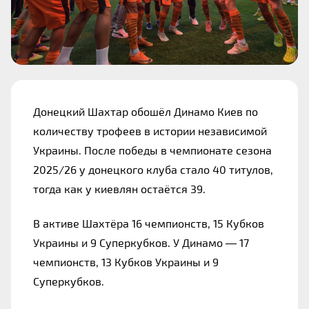
Донецкий
Шахтар
обошёл
Динамо Киев
по
количеству трофеев в истории независимой
Украины. После победы в чемпионате сезона
2025/26 у донецкого клуба стало 40 титулов,
тогда как у киевлян остаётся 39.
В активе Шахтёра 16 чемпионств, 15 Кубков
Украины и 9 Суперкубков. У Динамо — 17
чемпионств, 13 Кубков Украины и 9
Суперкубков.