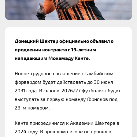
Донецкий Шахтер официально объявил о 
продлении контракта с 19-летним 
нападающим Мохамаду Канте.
Новое трудовое соглашение с Гамбийским 
форвардом будет действовать до 30 июня 
2031 года. В сезоне-2026/27 футболист будет 
выступать за первую команду Горняков под 
28-м номером.
Канте присоединился к Академии Шахтера в 
2024 году. В прошлом сезоне он провел в 