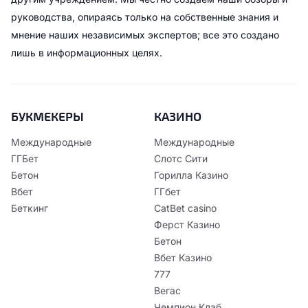
руководства, опираясь только на собственные знания и
мнение наших независимых экспертов; все это создано
лишь в информационных целях.
БУКМЕКЕРЫ
КАЗИНО
Международные
Международные
ГГБет
Слотс Сити
Бетон
Горилла Казино
Вбет
ГГбет
Беткинг
CatBet casino
Ферст Казино
Бетон
Вбет Казино
777
Вегас
Чемпион Клаб