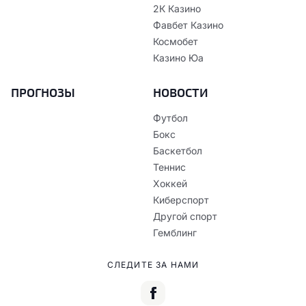
2К Казино
Фавбет Казино
Космобет
Казино Юа
ПРОГНОЗЫ
НОВОСТИ
Футбол
Бокс
Баскетбол
Теннис
Хоккей
Киберспорт
Другой спорт
Гемблинг
СЛЕДИТЕ ЗА НАМИ