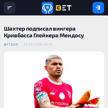
Шахтер подписал вингера
Кривбасса Глейкера Мендосу
22.05.2026 09:12
ФУТБОЛ