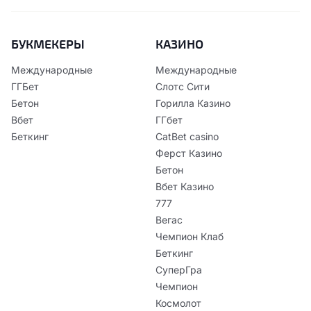
БУКМЕКЕРЫ
КАЗИНО
Международные
Международные
ГГБет
Слотс Сити
Бетон
Горилла Казино
Вбет
ГГбет
Беткинг
CatBet casino
Ферст Казино
Бетон
Вбет Казино
777
Вегас
Чемпион Клаб
Беткинг
СуперГра
Чемпион
Космолот