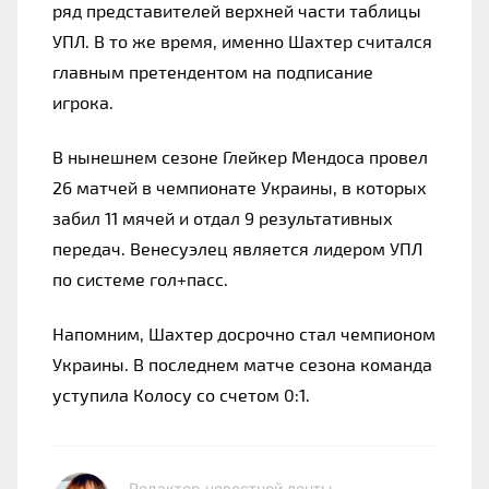
ряд представителей верхней части таблицы 
УПЛ. В то же время, именно Шахтер считался 
главным претендентом на подписание 
игрока.
В нынешнем сезоне Глейкер Мендоса провел 
26 матчей в чемпионате Украины, в которых 
забил 11 мячей и отдал 9 результативных 
передач. Венесуэлец является лидером УПЛ 
по системе гол+пасс.
Напомним, Шахтер досрочно стал чемпионом 
Украины. В последнем матче сезона команда 
уступила Колосу со счетом 0:1.
Редактор новостной ленты