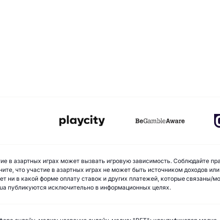
стие в азартных играх может вызвать игровую зависимость. Соблюдайте пр
ите, что участие в азартных играх не может быть источником доходов или
ает ни в какой форме оплату ставок и других платежей, которые связаны/
ua публикуются исключительно в информационных целях.