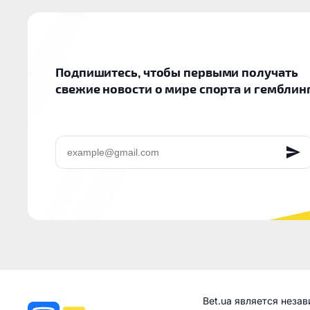
Подпишитесь, чтобы первыми получать
свежие новости о мире спорта и гемблин
EMAIL
Bet.ua является неза