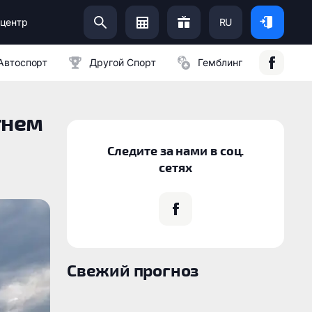
центр
RU
Помоги Украинской Армии:
Автоспорт
Другой Спорт
Гемблинг
тнем
Следите за нами в соц.
сетях
Свежий прогноз