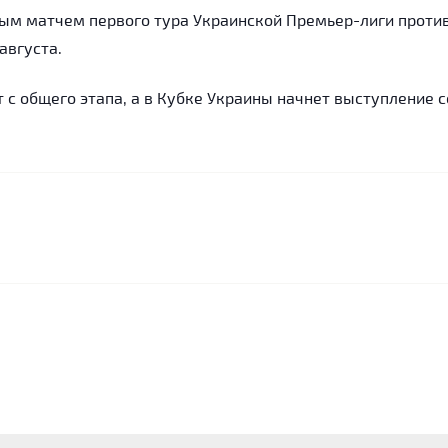
ым матчем первого тура Украинской Премьер-лиги проти
августа.
 с общего этапа, а в Кубке Украины начнет выступление с