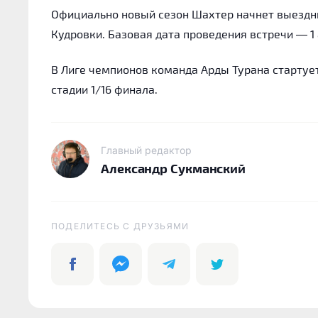
Официально новый сезон Шахтер начнет выездн
Кудровки. Базовая дата проведения встречи — 1 
В Лиге чемпионов команда Арды Турана стартует
стадии 1/16 финала.
Главный редактор
Александр Сукманский
ПОДЕЛИТЕСЬ C ДРУЗЬЯМИ