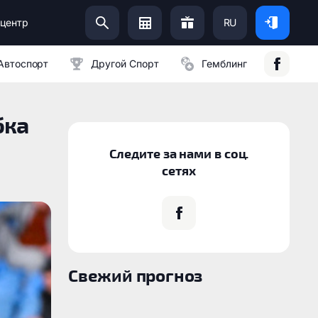
центр
RU
Помоги Украинской Армии:
Автоспорт
Другой Спорт
Гемблинг
бка
Следите за нами в соц.
сетях
Свежий прогноз