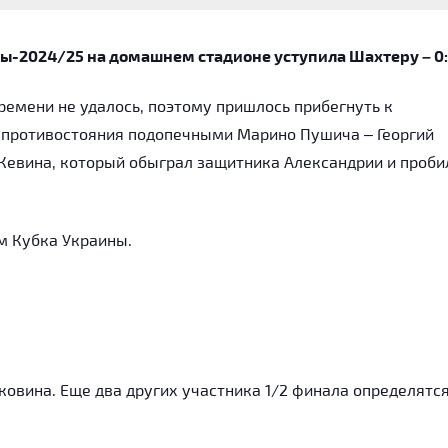
ы-2024/25 на домашнем стадионе уступила Шахтеру – 0:
ремени не удалось, поэтому пришлось прибегнуть к
е противостояния подопечными Марино Пушича – Георгий
Кевина, который обыграл защитника Александрии и проби
м Кубка Украины.
.
овина. Еще два других участника 1/2 финала определятся