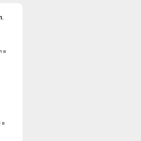
1.
л в
 в