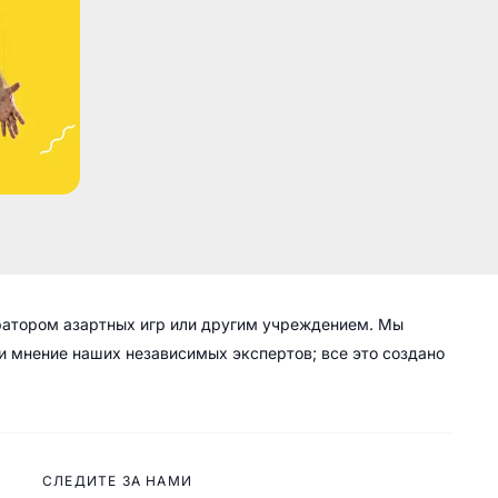
ратором азартных игр или другим учреждением. Мы
 и мнение наших независимых экспертов; все это создано
СЛЕДИТЕ ЗА НАМИ