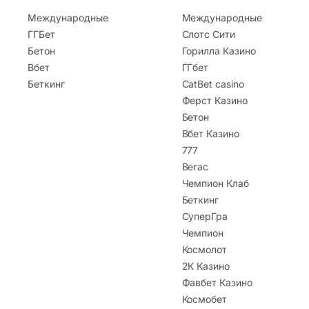
Международные
Международные
ГГБет
Слотс Сити
Бетон
Горилла Казино
Вбет
ГГбет
Беткинг
CatBet casino
Ферст Казино
Бетон
Вбет Казино
777
Вегас
Чемпион Клаб
Беткинг
СуперГра
Чемпион
Космолот
2К Казино
Фавбет Казино
Космобет