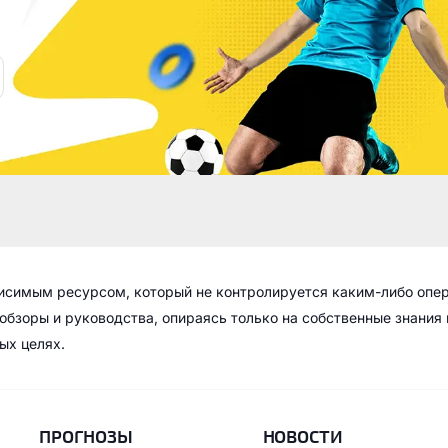
висимым ресурсом, который не контролируется каким-либо опе
обзоры и руководства, опираясь только на собственные знания
ых целях.
ПРОГНОЗЫ
НОВОСТИ