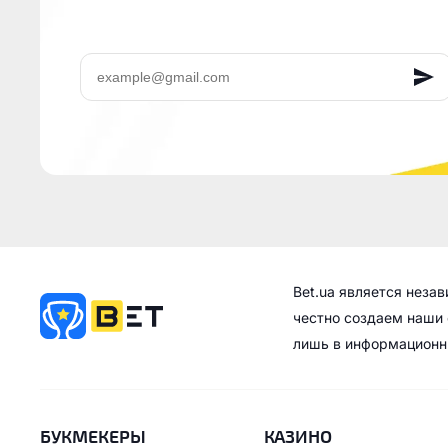
EMAIL
Bet.ua является неза
честно создаем наши 
лишь в информационн
БУКМЕКЕРЫ
КАЗИНО