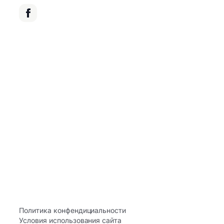
Политика конфендициальности
Условия использования сайта