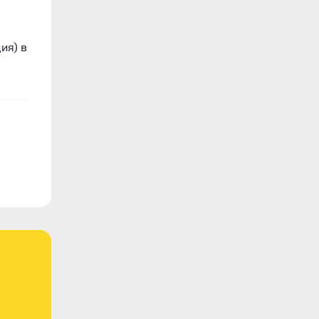
ия) в