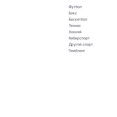
Футбол
Бокс
Баскетбол
Теннис
Хоккей
Киберспорт
Другой спорт
Гемблинг