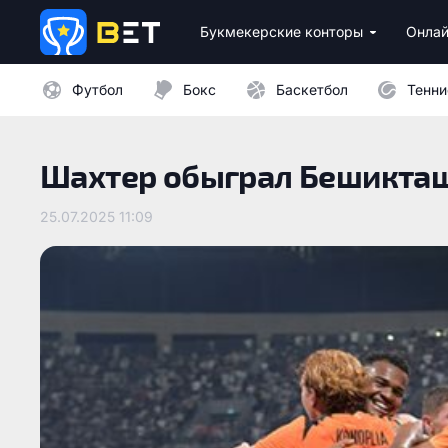
Букмекерские конторы
Онлай
Лицензионные букмекеры Украины
Лучшие провайдеры каз
Бездепозитные бо
Казино с минималь
Футбол
Бокс
Баскетбол
Тенни
Шахтер обыграл Бешикташ
25.07.2025 11:09