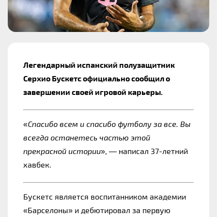
Легендарный испанский полузащитник 
Серхио Бускетс официально сообщил о 
завершении своей игровой карьеры.
«
Спасибо всем и спасибо футболу за все. Вы 
всегда останетесь частью этой 
прекрасной истории
», — написал 37-летний 
хавбек.
Бускетс является воспитанником академии 
«Барселоны» и дебютировал за первую 