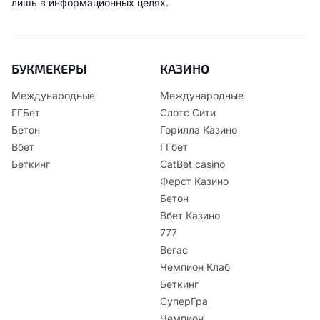
лишь в информационных целях.
БУКМЕКЕРЫ
КАЗИНО
Международные
Международные
ГГБет
Слотс Сити
Бетон
Горилла Казино
Вбет
ГГбет
Беткинг
CatBet casino
Ферст Казино
Бетон
Вбет Казино
777
Вегас
Чемпион Клаб
Беткинг
СуперГра
Чемпион