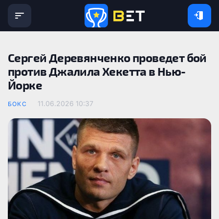
Сергей Деревянченко проведет бой
против Джалила Хекетта в Нью-
Йорке
11.06.2026 10:37
БОКС