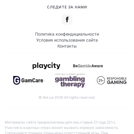
СЛЕДИТЕ ЗА НАМИ
Политика конфендициальности
Условия использования сайта
Контакты
© Bet.ua 2026 All rights reserved.
Материалы сайта предназначены для лиц старше 21 года (21+).
Участие в азартных играх может вызвать игровую зависимость.
Соблюдайте правила (принципы) ответственной игры. При