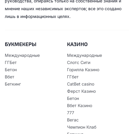
руководства, опираясь только на собственные знания и
мнение наших независимых экспертов; все это создано
лишь в информационных целях.
БУКМЕКЕРЫ
КАЗИНО
Международные
Международные
ГГБет
Слотс Сити
Бетон
Горилла Казино
Вбет
ГГбет
Беткинг
CatBet casino
Ферст Казино
Бетон
Вбет Казино
777
Вегас
Чемпион Клаб