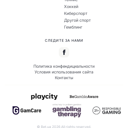
Хоккей
Киберспорт
Другой спорт
Гемблинг
СЛЕДИТЕ ЗА НАМИ
Политика конфендициальности
Условия использования сайта
Контакты
© Bet.ua 2026 All rights reserved.