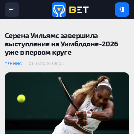
Серена Уильямс завершила
выступление на Уимблдоне-2026
уже в первом круге
01.07.2026 08:02
ТЕННИС