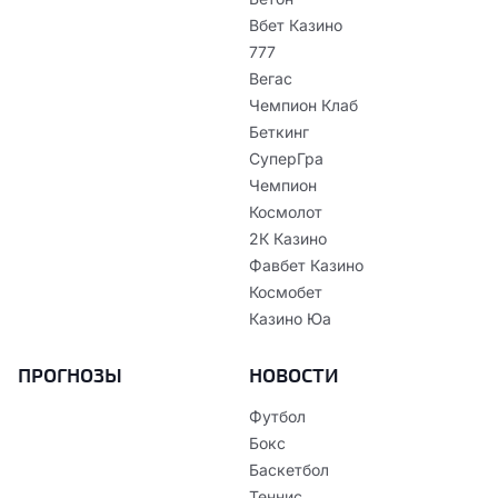
Вбет Казино
777
Вегас
Чемпион Клаб
Беткинг
СуперГра
Чемпион
Космолот
2К Казино
Фавбет Казино
Космобет
Казино Юа
ПРОГНОЗЫ
НОВОСТИ
Футбол
Бокс
Баскетбол
Теннис