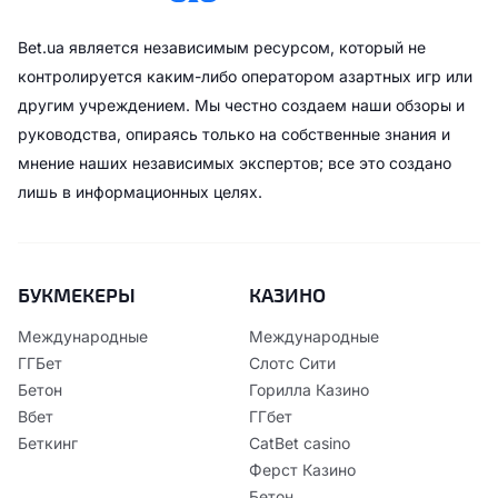
Bet.ua является независимым ресурсом, который не
контролируется каким-либо оператором азартных игр или
другим учреждением. Мы честно создаем наши обзоры и
руководства, опираясь только на собственные знания и
мнение наших независимых экспертов; все это создано
лишь в информационных целях.
БУКМЕКЕРЫ
КАЗИНО
Международные
Международные
ГГБет
Слотс Сити
Бетон
Горилла Казино
Вбет
ГГбет
Беткинг
CatBet casino
Ферст Казино
Бетон