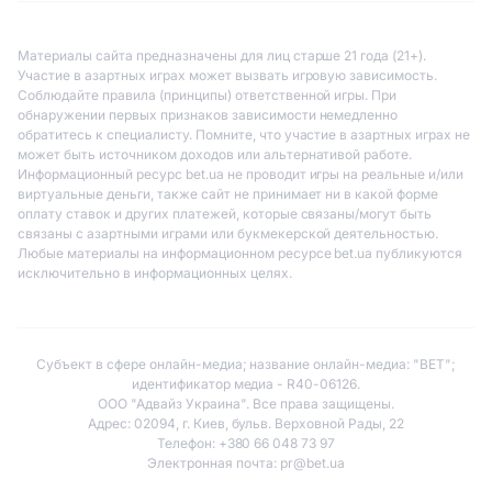
Материалы сайта предназначены для лиц старше 21 года (21+).
Участие в азартных играх может вызвать игровую зависимость.
Соблюдайте правила (принципы) ответственной игры. При
обнаружении первых признаков зависимости немедленно
обратитесь к специалисту. Помните, что участие в азартных играх не
может быть источником доходов или альтернативой работе.
Информационный ресурс bet.ua не проводит игры на реальные и/или
виртуальные деньги, также сайт не принимает ни в какой форме
оплату ставок и других платежей, которые связаны/могут быть
связаны с азартными играми или букмекерской деятельностью.
Любые материалы на информационном ресурсе bet.ua публикуются
исключительно в информационных целях.
Субъект в сфере онлайн-медиа; название онлайн-медиа: "BET";
идентификатор медиа - R40-06126.
ООО "Адвайз Украина". Все права защищены.
Адрес: 02094, г. Киев, бульв. Верховной Рады, 22
Телефон: +380 66 048 73 97
Электронная почта:
pr@bet.ua