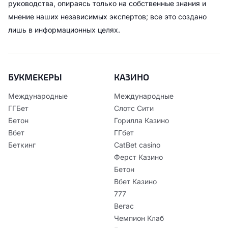
руководства, опираясь только на собственные знания и
мнение наших независимых экспертов; все это создано
лишь в информационных целях.
БУКМЕКЕРЫ
КАЗИНО
Международные
Международные
ГГБет
Слотс Сити
Бетон
Горилла Казино
Вбет
ГГбет
Беткинг
CatBet casino
Ферст Казино
Бетон
Вбет Казино
777
Вегас
Чемпион Клаб