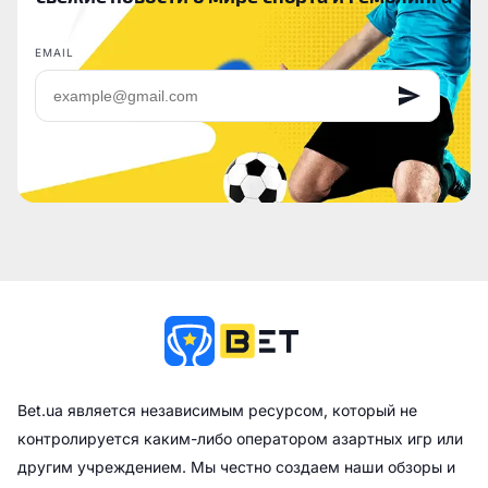
EMAIL
Bet.ua является независимым ресурсом, который не
контролируется каким-либо оператором азартных игр или
другим учреждением. Мы честно создаем наши обзоры и