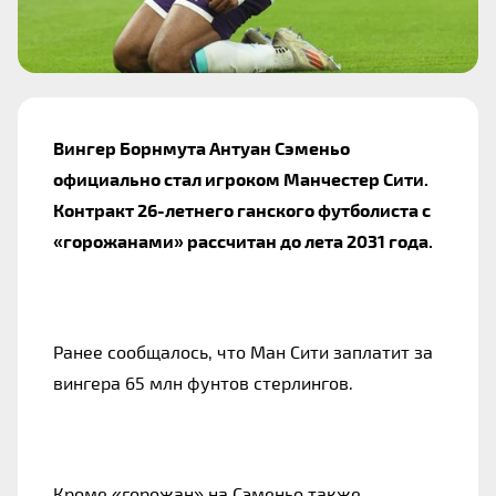
Вингер Борнмута Антуан Сэменьо
официально стал игроком Манчестер Сити.
Контракт 26-летнего ганского футболиста с
«горожанами» рассчитан до лета 2031 года.
Ранее сообщалось, что Ман Сити заплатит за
вингера 65 млн фунтов стерлингов.
Кроме «горожан» на Сэменьо также