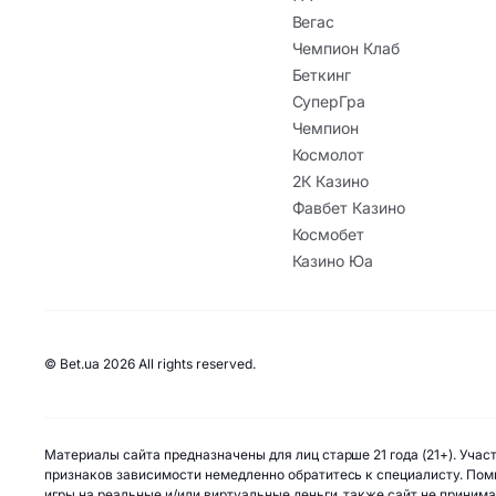
Вегас
Чемпион Клаб
Беткинг
СуперГра
Чемпион
Космолот
2К Казино
Фавбет Казино
Космобет
Казино Юа
© Bet.ua 2026 All rights reserved.
Материалы сайта предназначены для лиц старше 21 года (21+). Уча
признаков зависимости немедленно обратитесь к специалисту. Помн
игры на реальные и/или виртуальные деньги, также сайт не приним