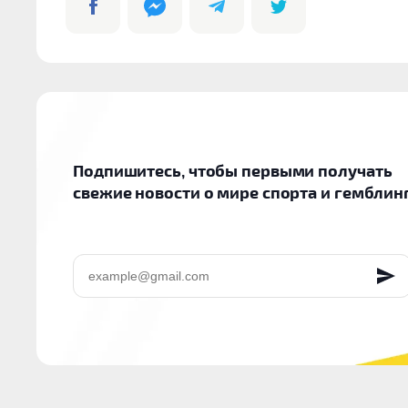
Подпишитесь, чтобы первыми получать
свежие новости о мире спорта и гемблин
EMAIL