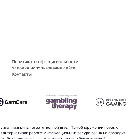
Политика конфендициальности
Условия использования сайта
Контакты
авила (принципы) ответственной игры. При обнаружении первых
 альтернативой работе. Информационный ресурс bet.ua не проводит
могут быть связаны с азартными играми или букмекерской