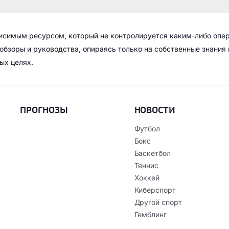
висимым ресурсом, который не контролируется каким-либо опе
обзоры и руководства, опираясь только на собственные знания
ых целях.
ПРОГНОЗЫ
НОВОСТИ
Футбол
Бокс
Баскетбол
Теннис
Хоккей
Киберспорт
Другой спорт
Гемблинг