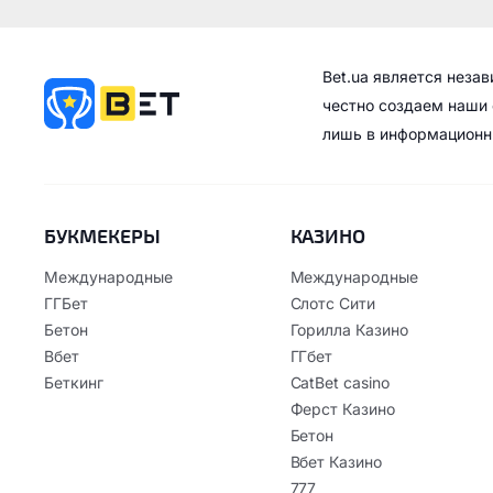
Bet.ua является неза
честно создаем наши 
лишь в информационн
БУКМЕКЕРЫ
КАЗИНО
Международные
Международные
ГГБет
Слотс Сити
Бетон
Горилла Казино
Вбет
ГГбет
Беткинг
CatBet casino
Ферст Казино
Бетон
Вбет Казино
777