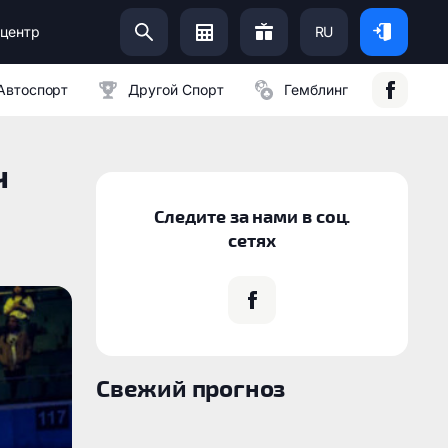
центр
RU
Помоги Украинской Армии:
Автоспорт
Другой Спорт
Гемблинг
ч
Следите за нами в соц.
сетях
Свежий прогноз