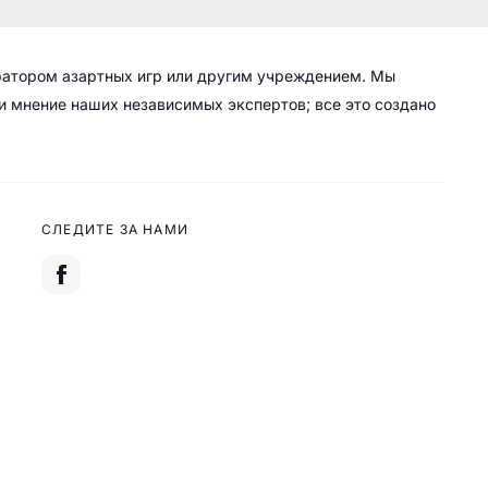
ратором азартных игр или другим учреждением. Мы
 и мнение наших независимых экспертов; все это создано
СЛЕДИТЕ ЗА НАМИ