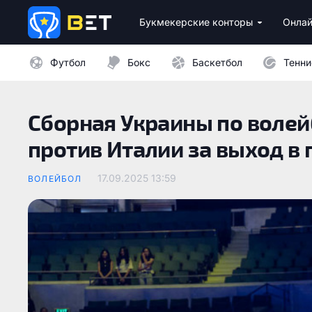
Букмекерские конторы
Онлай
Лицензионные букмекеры Украины
Лучшие провайдеры каз
Бездепозитные бо
Казино с минималь
Футбол
Бокс
Баскетбол
Тенни
Сборная Украины по воле
против Италии за выход в
17.09.2025 13:59
ВОЛЕЙБОЛ