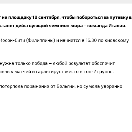
а площадку 18 сентября, чтобы побороться за путевку в 
станет действующий чемпион мира – команда Италии.
Кесон-Сити (Филиппины) и начнется в 16:30 по киевскому 
ужна только победа – любой результат обеспечит 
нных матчей и гарантирует место в топ-2 группе.
потерпела поражение от Бельгии, но сумела уверенно 