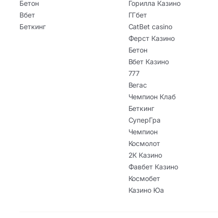
Бетон
Горилла Казино
Вбет
ГГбет
Беткинг
CatBet casino
Ферст Казино
Бетон
Вбет Казино
777
Вегас
Чемпион Клаб
Беткинг
СуперГра
Чемпион
Космолот
2К Казино
Фавбет Казино
Космобет
Казино Юа