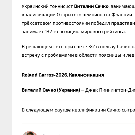
Украинский теннисист
Виталий Сачко
, занимающ
квалификации Открытого чемпионата Франции. 
трёхсетовом противостоянии победил представ
занимает 132-ю позицию мирового рейтинга.
В решающем сете при счёте 3:2 в пользу Сачко 
встречу с проблемами в области поясницы и лево
Roland Garros-2026. Квалификация
Виталий Сачко (Украина)
– Джек Пиннингтон-Джонс
В следующем раунде квалификации Сачко сыграе