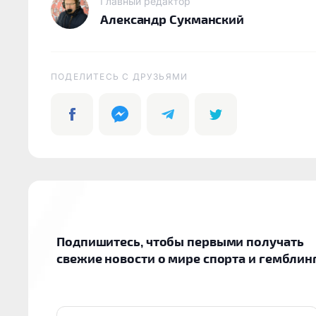
Главный редактор
Александр Сукманский
ПОДЕЛИТЕСЬ C ДРУЗЬЯМИ
Подпишитесь, чтобы первыми получать
свежие новости о мире спорта и гемблин
EMAIL