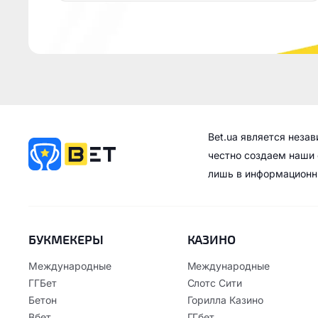
Bet.ua является неза
честно создаем наши 
лишь в информационн
БУКМЕКЕРЫ
КАЗИНО
Международные
Международные
ГГБет
Слотс Сити
Бетон
Горилла Казино
Вбет
ГГбет