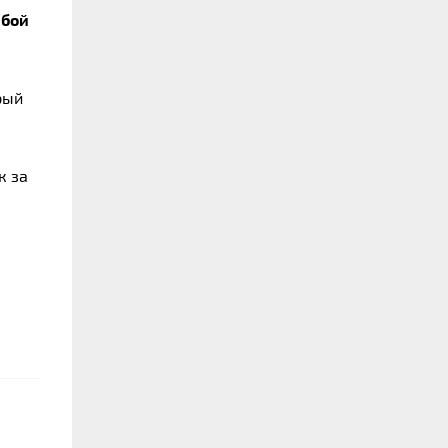
бой 
ый 
 за 