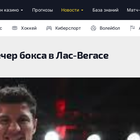
н казино
Прогнозы
Новости
База знаний
Матч-
ино
нусы за регистрацию
ным депозитом
с
Хоккей
Киберспорт
Волейбол
ечер бокса в Лас-Вегасе