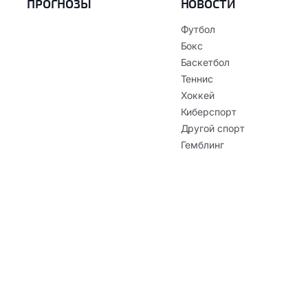
ПРОГНОЗЫ
НОВОСТИ
Футбол
Бокс
Баскетбол
Теннис
Хоккей
Киберспорт
Другой спорт
Гемблинг