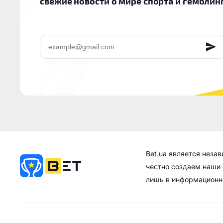
свежие новости о мире спорта и гемблин
EMAIL
Bet.ua является неза
честно создаем наши 
лишь в информационн