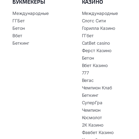
БУКМЕКЕРЫ
КАЗИНО
Международные
Международные
ГГБет
Слотс Сити
Бетон
Горилла Казино
Вбет
ГГбет
Беткинг
CatBet casino
Ферст Казино
Бетон
Вбет Казино
777
Вегас
Чемпион Клаб
Беткинг
СуперГра
Чемпион
Космолот
2К Казино
Фавбет Казино