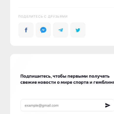
ПОДЕЛИТЕСЬ C ДРУЗЬЯМИ
Подпишитесь, чтобы первыми получать
свежие новости о мире спорта и гемблин
EMAIL