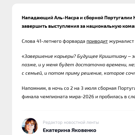
Нападающий Аль-Насра и сборной Португалии 
завершить выступления за национальную кома
Слова 41-летнего форварда 
приводит
 журналист
«
Завершение карьеры? Будущее Криштиану – эт
позже, и у меня будет достаточно времени, не
с семьей, и потом приму решение, которое со
Напомним, в ночь со 2 на 3 июля сборная Португа
финала чемпионата мира-2026 и пробилась в сл
Редактор новостной ленты
Екатерина Яковенко