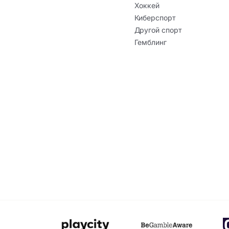
Хоккей
Киберспорт
Другой спорт
Гемблинг