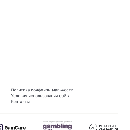
Политика конфендициальности
Условия использования сайта
Контакты