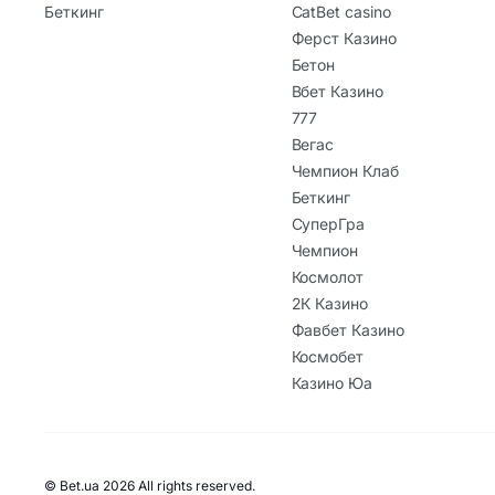
Беткинг
CatBet casino
Ферст Казино
Бетон
Вбет Казино
777
Вегас
Чемпион Клаб
Беткинг
СуперГра
Чемпион
Космолот
2К Казино
Фавбет Казино
Космобет
Казино Юа
© Bet.ua 2026 All rights reserved.