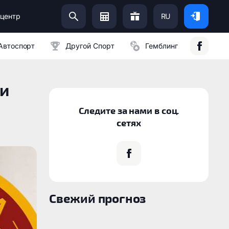
центр
RU
Помоги Украинской Армии:
Автоспорт
Другой Спорт
Гемблинг
 и
Следите за нами в соц.
сетях
Свежий прогноз