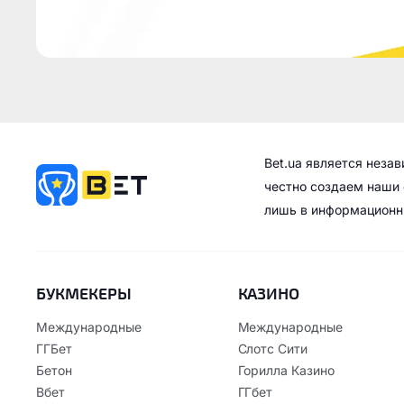
Bet.ua является неза
честно создаем наши 
лишь в информационн
БУКМЕКЕРЫ
КАЗИНО
Международные
Международные
ГГБет
Слотс Сити
Бетон
Горилла Казино
Вбет
ГГбет