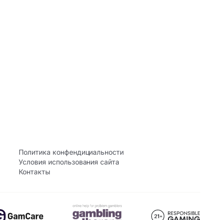
Политика конфендициальности
Условия использования сайта
Контакты