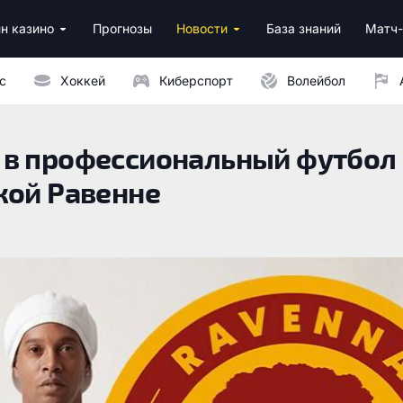
н казино
Прогнозы
Новости
База знаний
Матч-
ино
нусы за регистрацию
ным депозитом
с
Хоккей
Киберспорт
Волейбол
 в профессиональный футбол
кой Равенне