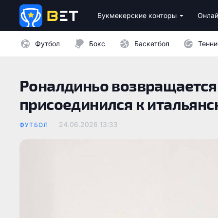
Букмекерские конторы
Онлай
Лицензионные букмекеры Украины
Лучшие провайдеры каз
Бездепозитные бо
Казино с минималь
Футбол
Бокс
Баскетбол
Тенни
Роналдиньо возвращается
присоединился к итальянс
24.06.2026 13:33
ФУТБОЛ