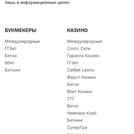
лишь в информационных целях.
БУКМЕКЕРЫ
КАЗИНО
Международные
Международные
ГГБет
Слотс Сити
Бетон
Горилла Казино
Вбет
ГГбет
Беткинг
CatBet casino
Ферст Казино
Бетон
Вбет Казино
777
Вегас
Чемпион Клаб
Беткинг
СуперГра