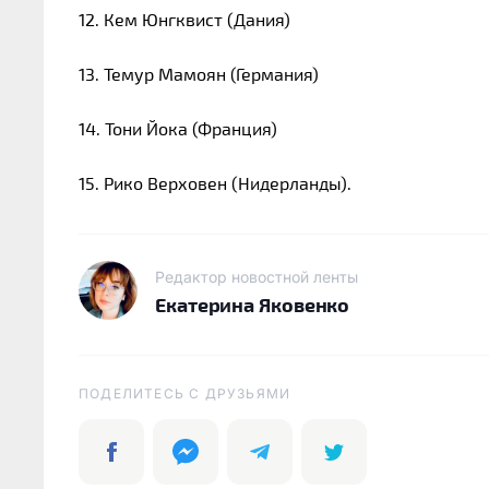
12. Кем Юнгквист (Дания)
13. Темур Мамоян (Германия)
14. Тони Йока (Франция)
15. Рико Верховен (Нидерланды).
Редактор новостной ленты
Екатерина Яковенко
ПОДЕЛИТЕСЬ C ДРУЗЬЯМИ