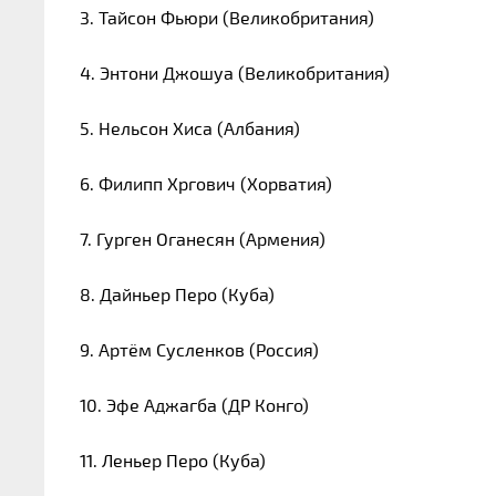
3. Тайсон Фьюри (Великобритания)
4. Энтони Джошуа (Великобритания)
5. Нельсон Хиса (Албания)
6. Филипп Хргович (Хорватия)
7. Гурген Оганесян (Армения)
8. Дайньер Перо (Куба)
9. Артём Сусленков (Россия)
10. Эфе Аджагба (ДР Конго)
11. Леньер Перо (Куба)