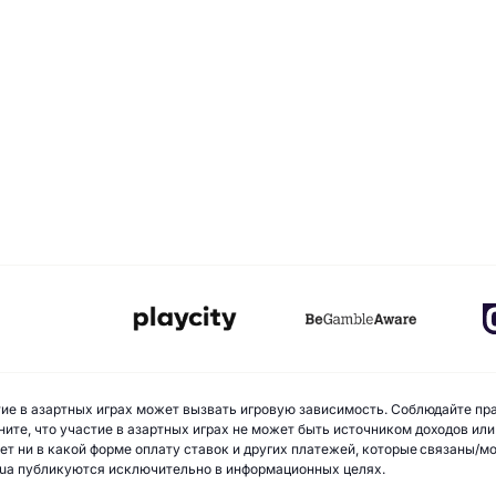
стие в азартных играх может вызвать игровую зависимость. Соблюдайте пр
ите, что участие в азартных играх не может быть источником доходов или
ает ни в какой форме оплату ставок и других платежей, которые связаны/
ua публикуются исключительно в информационных целях.