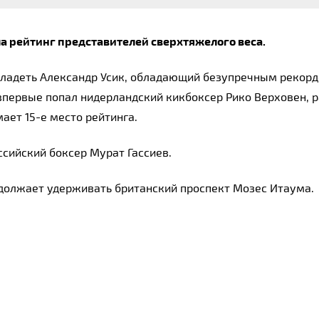
а рейтинг представителей сверхтяжелого веса.
ладеть Александр Усик, обладающий безупречным рекорд
впервые попал нидерландский кикбоксер Рико Верховен, р
ает 15-е место рейтинга.
сийский боксер Мурат Гассиев.
должает удерживать британский проспект Мозес Итаума.