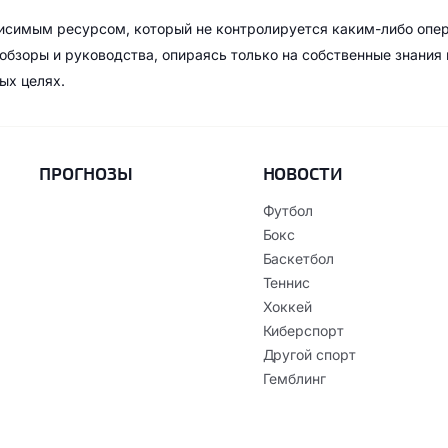
висимым ресурсом, который не контролируется каким-либо опе
обзоры и руководства, опираясь только на собственные знания
ых целях.
ПРОГНОЗЫ
НОВОСТИ
Футбол
Бокс
Баскетбол
Теннис
Хоккей
Киберспорт
Другой спорт
Гемблинг