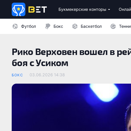
Букмекерские конторы
Онлай
Лицензионные букмекеры Украины
Лучшие провайдеры каз
Бездепозитные бо
Казино с минималь
Футбол
Бокс
Баскетбол
Тенни
Рико Верховен вошел в ре
боя с Усиком
03.06.2026 14:38
БОКС