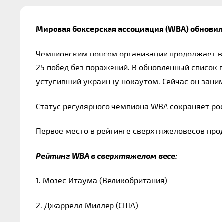
Мировая боксерская ассоциация (WBA) обновил
Чемпионским поясом организации продолжает в
25 побед без поражений. В обновленный список 
уступивший украинцу нокаутом. Сейчас он заним
Статус регулярного чемпиона WBA сохраняет рос
Первое место в рейтинге сверхтяжеловесов про
Рейтинг WBA в сверхтяжелом весе:
1. Мозес Итаума (Великобритания)
2. Джаррелл Миллер (США)