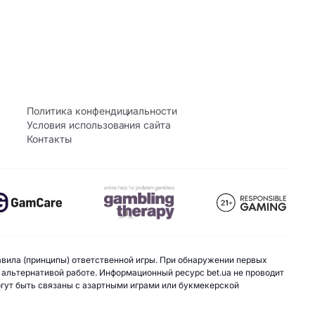
Политика конфендициальности
Условия использования сайта
Контакты
авила (принципы) ответственной игры. При обнаружении первых
 альтернативой работе. Информационный ресурс bet.ua не проводит
могут быть связаны с азартными играми или букмекерской