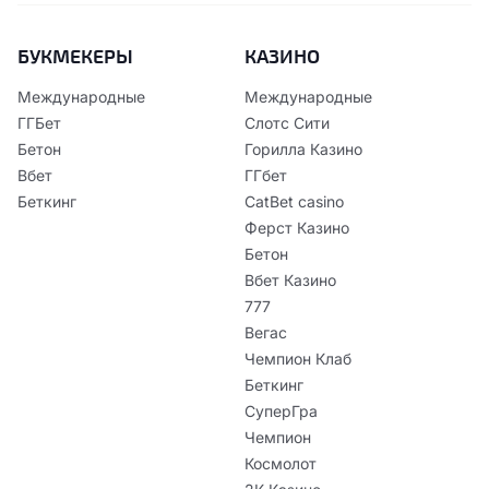
БУКМЕКЕРЫ
КАЗИНО
Международные
Международные
ГГБет
Слотс Сити
Бетон
Горилла Казино
Вбет
ГГбет
Беткинг
CatBet casino
Ферст Казино
Бетон
Вбет Казино
777
Вегас
Чемпион Клаб
Беткинг
СуперГра
Чемпион
Космолот