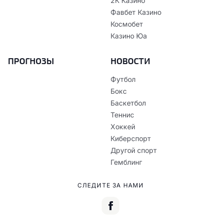
2К Казино
Фавбет Казино
Космобет
Казино Юа
ПРОГНОЗЫ
НОВОСТИ
Футбол
Бокс
Баскетбол
Теннис
Хоккей
Киберспорт
Другой спорт
Гемблинг
СЛЕДИТЕ ЗА НАМИ