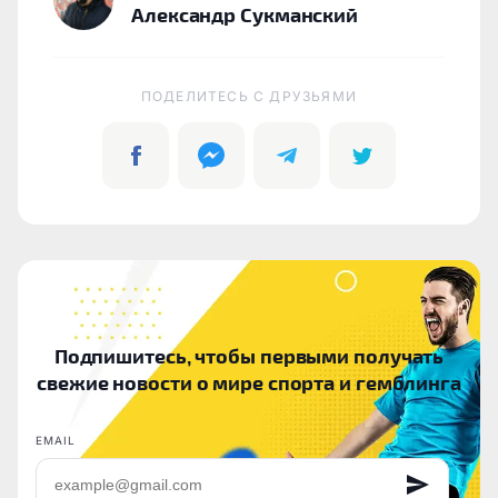
Александр Сукманский
ПОДЕЛИТЕСЬ C ДРУЗЬЯМИ
Подпишитесь, чтобы первыми получать
свежие новости о мире спорта и гемблинга
EMAIL