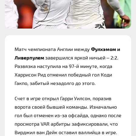
Матч чемпионата Англии между
Фулхэмом и
Ливерпулем
завершился яркой ничьей – 2:2.
Развязка наступила на 97-й минуте, когда
Харрисон Рид отменил победный гол Коди
Гакпо, забитый незадолго до этого.
Счет в игре открыл Гарри Уилсон, поразив
ворота своей бывшей команды. Изначально
гол был отменен из-за офсайда, однако после
просмотра VAR арбитры зафиксировали, что
Вирджил ван Дейк оставил валлийца в игре.