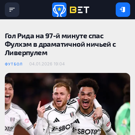
Гол Рида на 97-й минуте спас
Фулхэм в драматичной ничьей с
Ливерпулем
04.01.2026 19:04
ФУТБОЛ