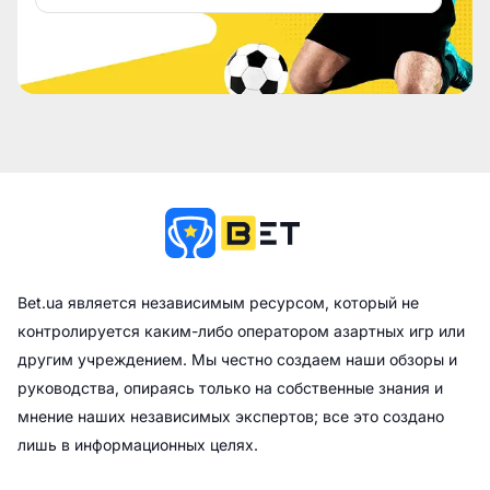
Bet.ua является независимым ресурсом, который не
контролируется каким-либо оператором азартных игр или
другим учреждением. Мы честно создаем наши обзоры и
руководства, опираясь только на собственные знания и
мнение наших независимых экспертов; все это создано
лишь в информационных целях.