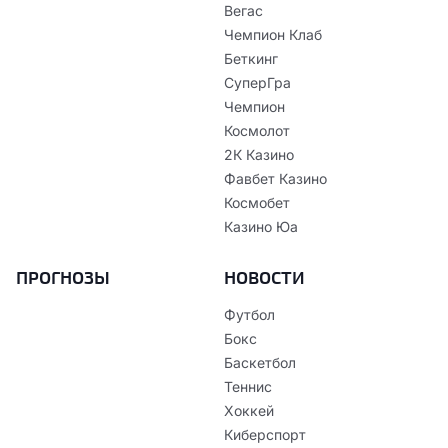
Вегас
Чемпион Клаб
Беткинг
СуперГра
Чемпион
Космолот
2К Казино
Фавбет Казино
Космобет
Казино Юа
ПРОГНОЗЫ
НОВОСТИ
Футбол
Бокс
Баскетбол
Теннис
Хоккей
Киберспорт