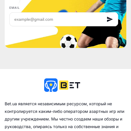
EMAIL
Bet.ua является независимым ресурсом, который не
контролируется каким-либо оператором азартных игр или
другим учреждением. Мы честно создаем наши обзоры и
руководства, опираясь только на собственные знания и