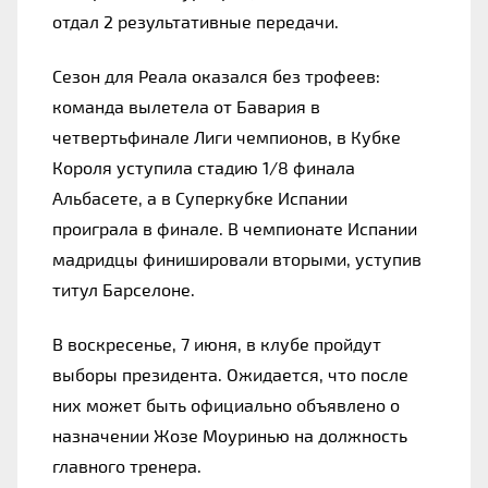
отдал 2 результативные передачи.
Сезон для Реала оказался без трофеев: 
команда вылетела от Бавария в 
четвертьфинале Лиги чемпионов, в Кубке 
Короля уступила стадию 1/8 финала 
Альбасете, а в Суперкубке Испании 
проиграла в финале. В чемпионате Испании 
мадридцы финишировали вторыми, уступив 
титул Барселоне.
В воскресенье, 7 июня, в клубе пройдут 
выборы президента. Ожидается, что после 
них может быть официально объявлено о 
назначении Жозе Моуринью на должность 
главного тренера.