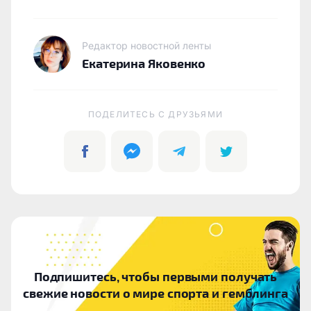
Редактор новостной ленты
Екатерина Яковенко
ПОДЕЛИТЕСЬ C ДРУЗЬЯМИ
Подпишитесь, чтобы первыми получать
свежие новости о мире спорта и гемблинга