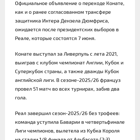
Официальное объявление о переходе Конате, 
как и о ранее согласованном трансфере 
защитника Интера Дензела Дюмфриса, 
ожидается после президентских выборов в 
Реале, которые состоятся 7 июня.
Конате выступал за Ливерпуль с лета 2021, 
выиграв с клубом чемпионат Англии, Кубок и 
Суперкубок страны, а также дважды Кубок 
английской лиги. В сезоне-2025/26 француз 
провел 51 матч во всех турнирах, забив два 
гола.
Реал завершил сезон-2025/26 без трофеев: 
команда уступила Баварии в четвертьфинале 
Лиги чемпионов, вылетела из Кубка Короля 
на стадии 1/8 финала от Альбасете (2:3), 