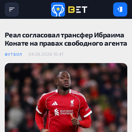
Реал согласовал трансфер Ибраима
Конате на правах свободного агента
04.06.2026 10:41
ФУТБОЛ