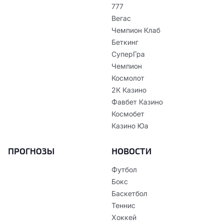
777
Вегас
Чемпион Клаб
Беткинг
СуперГра
Чемпион
Космолот
2К Казино
Фавбет Казино
Космобет
Казино Юа
ПРОГНОЗЫ
НОВОСТИ
Футбол
Бокс
Баскетбол
Теннис
Хоккей