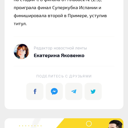
проиграла финал Суперкубка Испании и 
финишировала второй в Примере, уступив 
титул.
Редактор новостной ленты
Екатерина Яковенко
ПОДЕЛИТЕСЬ C ДРУЗЬЯМИ