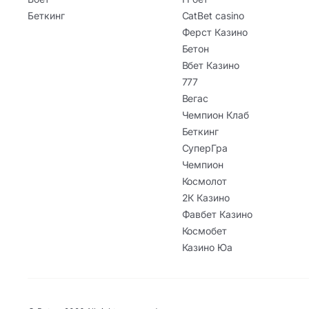
Беткинг
CatBet casino
Ферст Казино
Бетон
Вбет Казино
777
Вегас
Чемпион Клаб
Беткинг
СуперГра
Чемпион
Космолот
2К Казино
Фавбет Казино
Космобет
Казино Юа