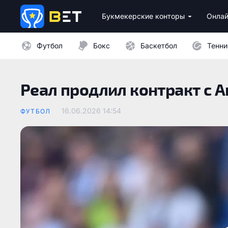
Букмекерские конторы
Онлай
Лицензионные букмекеры Украины
Лучшие провайдеры каз
Бездепозитные бо
Казино с минималь
Футбол
Бокс
Баскетбол
Тенни
Реал продлил контракт с 
16.06.2026 14:54
ФУТБОЛ