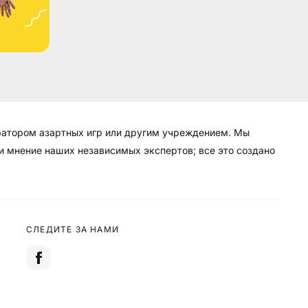
ратором азартных игр или другим учреждением. Мы
 и мнение наших независимых экспертов; все это создано
СЛЕДИТЕ ЗА НАМИ