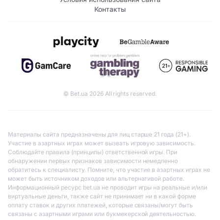
Контакты
© Bet.ua 2026 All rights reserved.
Материалы сайта предназначены для лиц старше 21 года (21+).
Участие в азартных играх может вызвать игровую зависимость.
Соблюдайте правила (принципы) ответственной игры. При
обнаружении первых признаков зависимости немедленно
обратитесь к специалисту. Помните, что участие в азартных играх не
может быть источником доходов или альтернативой работе.
Информационный ресурс bet.ua не проводит игры на реальные и/или
виртуальные деньги, также сайт не принимает ни в какой форме
оплату ставок и других платежей, которые связаны/могут быть
связаны с азартными играми или букмекерской деятельностью.