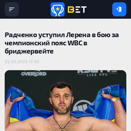
Радченко уступил Лерена в бою за
чемпионский пояс WBC в
бриджервейте
02.05.2025 17:43