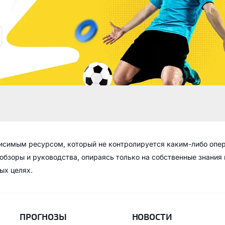
висимым ресурсом, который не контролируется каким-либо опе
обзоры и руководства, опираясь только на собственные знания
ых целях.
ПРОГНОЗЫ
НОВОСТИ