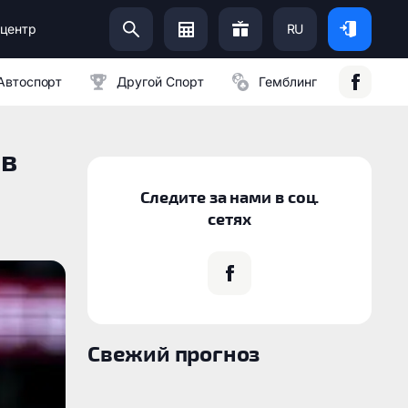
центр
RU
Помоги Украинской Армии:
Автоспорт
Другой Спорт
Гемблинг
 в
Следите за нами в соц.
сетях
Свежий прогноз