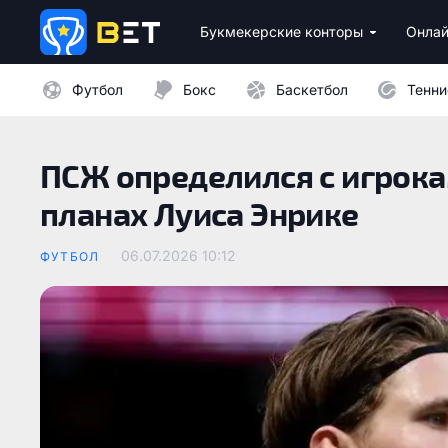
Букмекерские конторы
Онлай
Лицензионные букмекеры Украины
Лучшие провайдеры каз
Бездепозитные бо
Казино с минималь
Футбол
Бокс
Баскетбол
Тенни
ПСЖ определился с игрока
планах Луиса Энрике
06.07.2026 10:12
ФУТБОЛ