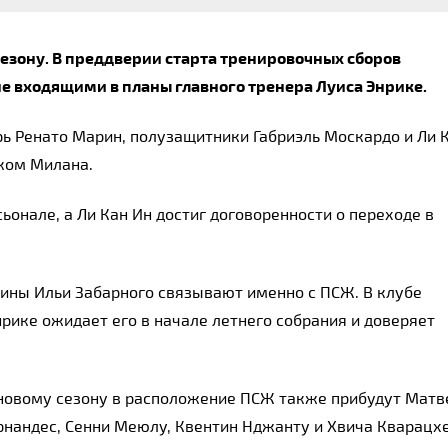
езону. В преддверии старта тренировочных сборов 
е входящими в планы главного тренера Луиса Энрике.
арь Ренато Марин, полузащитники Габриэль Москардо и Ли 
оком Милана.
онале, а Ли Кан Ин достиг договоренности о переходе в 
ины Ильи Забарного связывают именно с ПСЖ. В клубе 
рике ожидает его в начале летнего собрания и доверяет 
 новому сезону в расположение ПСЖ также прибудут Матве
рнандес, Сенни Меюлу, Квентин Нджанту и Хвича Кварацх