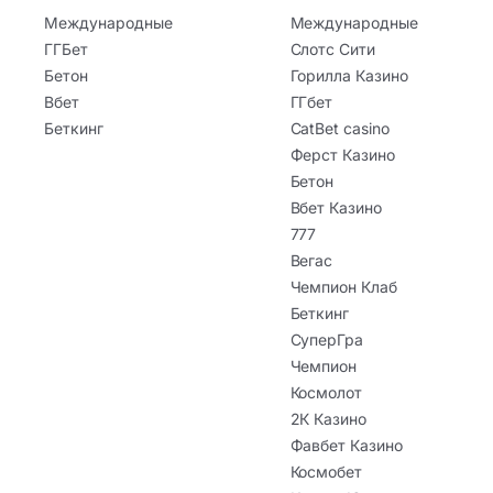
Международные
Международные
ГГБет
Слотс Сити
Бетон
Горилла Казино
Вбет
ГГбет
Беткинг
CatBet casino
Ферст Казино
Бетон
Вбет Казино
777
Вегас
Чемпион Клаб
Беткинг
СуперГра
Чемпион
Космолот
2К Казино
Фавбет Казино
Космобет