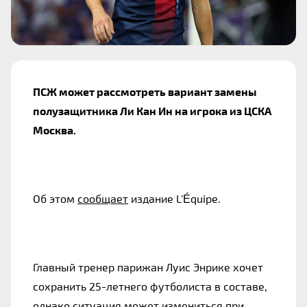
ПСЖ может рассмотреть вариант замены 
полузащитника Ли Кан Ин на игрока из ЦСКА 
Москва. 
Об этом 
сообщает
 издание L'Équipe.
Главный тренер парижан Луис Энрике хочет 
сохранить 25-летнего футболиста в составе, 
однако ситуация может измениться при 