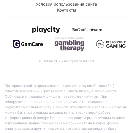
Условия использования сайта
Контакты
© Bet.ua 2026 All rights reserved.
Материалы сайта предназначены для лиц старше 21 года (21+).
Участие в азартных играх может вызвать игровую зависимость.
Соблюдайте правила (принципы) ответственной игры. При
обнаружении первых признаков зависимости немедленно
обратитесь к специалисту. Помните, что участие в азартных играх не
может быть источником доходов или альтернативой работе.
Информационный ресурс bet.ua не проводит игры на реальные и/или
виртуальные деньги, также сайт не принимает ни в какой форме
оплату ставок и других платежей, которые связаны/могут быть