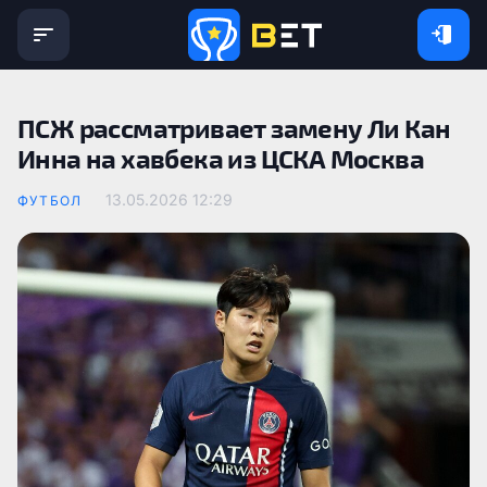
ПСЖ рассматривает замену Ли Кан
Инна на хавбека из ЦСКА Москва
13.05.2026 12:29
ФУТБОЛ