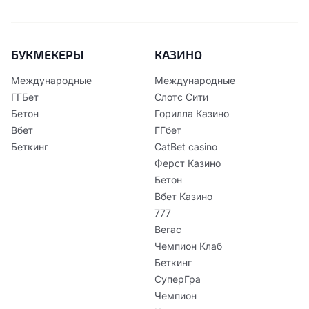
БУКМЕКЕРЫ
КАЗИНО
Международные
Международные
ГГБет
Слотс Сити
Бетон
Горилла Казино
Вбет
ГГбет
Беткинг
CatBet casino
Ферст Казино
Бетон
Вбет Казино
777
Вегас
Чемпион Клаб
Беткинг
СуперГра
Чемпион