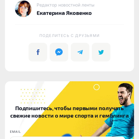
Редактор новостной ленты
Екатерина Яковенко
ПОДЕЛИТЕСЬ C ДРУЗЬЯМИ
Подпишитесь, чтобы первыми получать
свежие новости о мире спорта и гемблинга
EMAIL