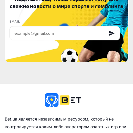
свежие новости о мире спорта и гемблинга
EMAIL
Bet.ua является независимым ресурсом, который не
контролируется каким-либо оператором азартных игр или