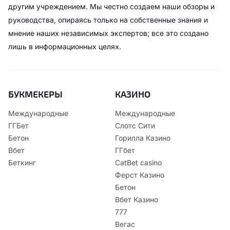
другим учреждением. Мы честно создаем наши обзоры и
руководства, опираясь только на собственные знания и
мнение наших независимых экспертов; все это создано
лишь в информационных целях.
БУКМЕКЕРЫ
КАЗИНО
Международные
Международные
ГГБет
Слотс Сити
Бетон
Горилла Казино
Вбет
ГГбет
Беткинг
CatBet casino
Ферст Казино
Бетон
Вбет Казино
777
Вегас