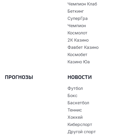
Чемпион Клаб
Беткинг
СуперГра
Чемпион
Космолот
2К Казино
Фавбет Казино
Космобет
Казино Юа
ПРОГНОЗЫ
НОВОСТИ
Футбол
Бокс
Баскетбол
Теннис
Хоккей
Киберспорт
Другой спорт