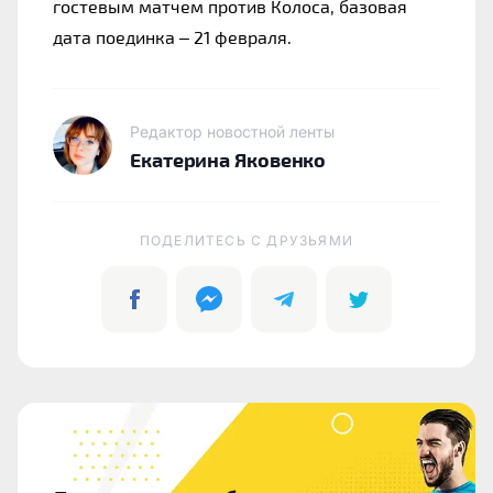
гостевым матчем против Колоса, базовая
дата поединка – 21 февраля.
Редактор новостной ленты
Екатерина Яковенко
ПОДЕЛИТЕСЬ C ДРУЗЬЯМИ