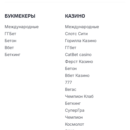
БУКМЕКЕРЫ
КАЗИНО
Международные
Международные
ГГБет
Слотс Сити
Бетон
Горилла Казино
Вбет
ГГбет
Беткинг
CatBet casino
Ферст Казино
Бетон
Вбет Казино
777
Вегас
Чемпион Клаб
Беткинг
СуперГра
Чемпион
Космолот