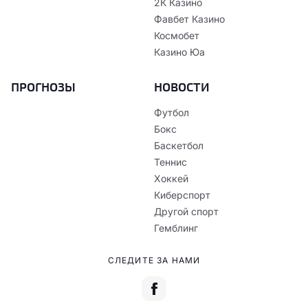
2К Казино
Фавбет Казино
Космобет
Казино Юа
ПРОГНОЗЫ
НОВОСТИ
Футбол
Бокс
Баскетбол
Теннис
Хоккей
Киберспорт
Другой спорт
Гемблинг
СЛЕДИТЕ ЗА НАМИ