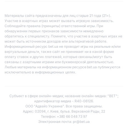
Материалы сайта предназначены для лиц старше 21 года (21+).
Участие в азартных играх может вызвать игровую зависимость.
Соблюдайте правила (принципы) ответственной игры. При
обнаружении первых признаков зависимости немедленно
обратитесь к специалисту. Помните, что участие в азартных играх не
может быть источником доходов или альтернативой работе.
Информационный ресурс bet.ua не проводит игры на реальные и/или
виртуальные деньги, также сайт не принимает ни в какой форме
оплату ставок и других платежей, которые связаны/могут быть
связаны с азартными играми или букмекерской деятельностью.
Любые материалы на информационном ресурсе bet.ua публикуются
исключительно в информационных целях.
Субъект в сфере онлайн-медиа; название онлайн-медиа: "BET";
идентификатор медиа - R40-06126.
ООО "Адвайз Украина". Все права защищены.
Адрес: 02094, г. Киев, бульв. Верховной Рады, 22
Телефон: +380 66 048 73 97
Электронная почта:
pr@bet.ua