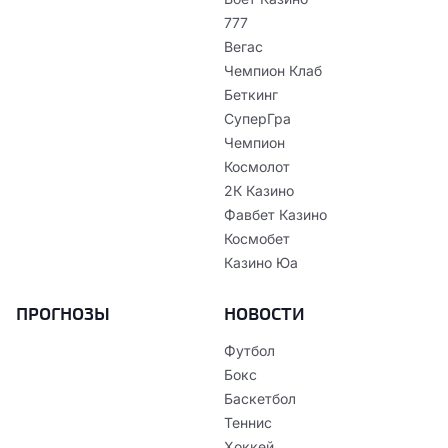
777
Вегас
Чемпион Клаб
Беткинг
СуперГра
Чемпион
Космолот
2К Казино
Фавбет Казино
Космобет
Казино Юа
ПРОГНОЗЫ
НОВОСТИ
Футбол
Бокс
Баскетбол
Теннис
Хоккей