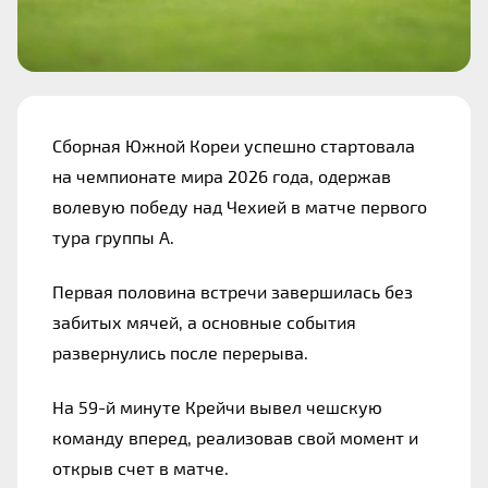
Сборная Южной Кореи успешно стартовала
на чемпионате мира 2026 года, одержав
волевую победу над Чехией в матче первого
тура группы А.
Первая половина встречи завершилась без
забитых мячей, а основные события
развернулись после перерыва.
На 59-й минуте Крейчи вывел чешскую
команду вперед, реализовав свой момент и
открыв счет в матче.