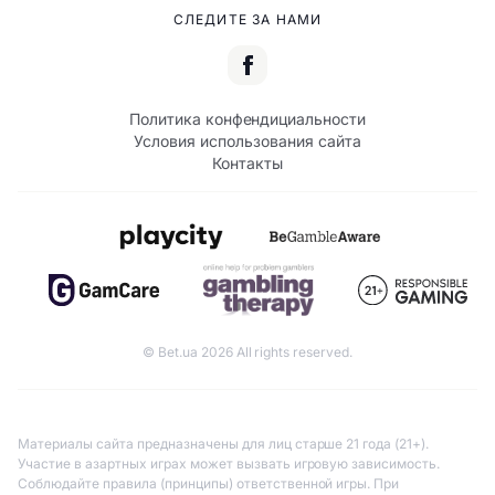
СЛЕДИТЕ ЗА НАМИ
Политика конфендициальности
Условия использования сайта
Контакты
© Bet.ua 2026 All rights reserved.
Материалы сайта предназначены для лиц старше 21 года (21+).
Участие в азартных играх может вызвать игровую зависимость.
Соблюдайте правила (принципы) ответственной игры. При